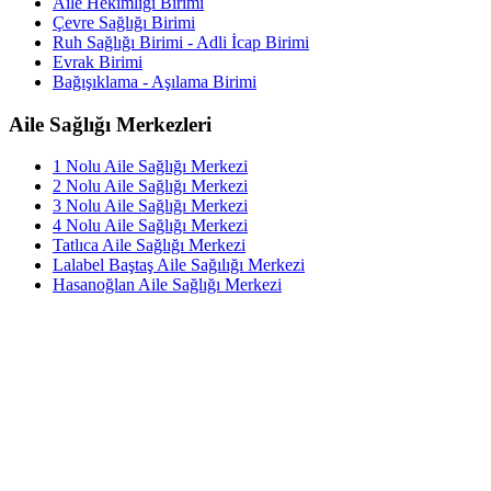
Aile Hekimliği Birimi
Çevre Sağlığı Birimi
Ruh Sağlığı Birimi - Adli İcap Birimi
Evrak Birimi
Bağışıklama - Aşılama Birimi
Aile Sağlığı Merkezleri
1 Nolu Aile Sağlığı Merkezi
2 Nolu Aile Sağlığı Merkezi
3 Nolu Aile Sağlığı Merkezi
4 Nolu Aile Sağlığı Merkezi
Tatlıca Aile Sağlığı Merkezi
Lalabel Baştaş Aile Sağılığı Merkezi
Hasanoğlan Aile Sağlığı Merkezi