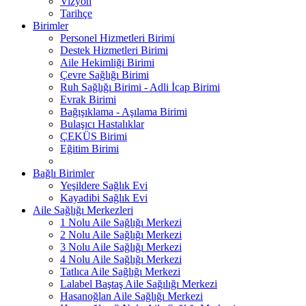
Vizyon
Tarihçe
Birimler
Personel Hizmetleri Birimi
Destek Hizmetleri Birimi
Aile Hekimliği Birimi
Çevre Sağlığı Birimi
Ruh Sağlığı Birimi - Adli İcap Birimi
Evrak Birimi
Bağışıklama - Aşılama Birimi
Bulaşıcı Hastalıklar
ÇEKÜS Birimi
Eğitim Birimi
Bağlı Birimler
Yeşildere Sağlık Evi
Kayadibi Sağlık Evi
Aile Sağlığı Merkezleri
1 Nolu Aile Sağlığı Merkezi
2 Nolu Aile Sağlığı Merkezi
3 Nolu Aile Sağlığı Merkezi
4 Nolu Aile Sağlığı Merkezi
Tatlıca Aile Sağlığı Merkezi
Lalabel Baştaş Aile Sağılığı Merkezi
Hasanoğlan Aile Sağlığı Merkezi