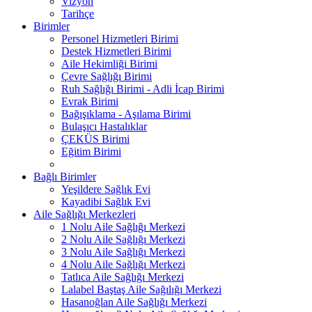
Vizyon
Tarihçe
Birimler
Personel Hizmetleri Birimi
Destek Hizmetleri Birimi
Aile Hekimliği Birimi
Çevre Sağlığı Birimi
Ruh Sağlığı Birimi - Adli İcap Birimi
Evrak Birimi
Bağışıklama - Aşılama Birimi
Bulaşıcı Hastalıklar
ÇEKÜS Birimi
Eğitim Birimi
Bağlı Birimler
Yeşildere Sağlık Evi
Kayadibi Sağlık Evi
Aile Sağlığı Merkezleri
1 Nolu Aile Sağlığı Merkezi
2 Nolu Aile Sağlığı Merkezi
3 Nolu Aile Sağlığı Merkezi
4 Nolu Aile Sağlığı Merkezi
Tatlıca Aile Sağlığı Merkezi
Lalabel Baştaş Aile Sağılığı Merkezi
Hasanoğlan Aile Sağlığı Merkezi