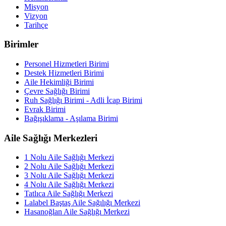
Misyon
Vizyon
Tarihçe
Birimler
Personel Hizmetleri Birimi
Destek Hizmetleri Birimi
Aile Hekimliği Birimi
Çevre Sağlığı Birimi
Ruh Sağlığı Birimi - Adli İcap Birimi
Evrak Birimi
Bağışıklama - Aşılama Birimi
Aile Sağlığı Merkezleri
1 Nolu Aile Sağlığı Merkezi
2 Nolu Aile Sağlığı Merkezi
3 Nolu Aile Sağlığı Merkezi
4 Nolu Aile Sağlığı Merkezi
Tatlıca Aile Sağlığı Merkezi
Lalabel Baştaş Aile Sağılığı Merkezi
Hasanoğlan Aile Sağlığı Merkezi