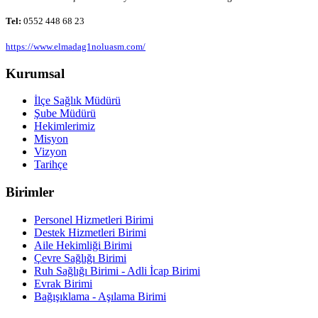
Tel:
0552 448 68 23
https://www.elmadag1noluasm.com/
Kurumsal
İlçe Sağlık Müdürü
Şube Müdürü
Hekimlerimiz
Misyon
Vizyon
Tarihçe
Birimler
Personel Hizmetleri Birimi
Destek Hizmetleri Birimi
Aile Hekimliği Birimi
Çevre Sağlığı Birimi
Ruh Sağlığı Birimi - Adli İcap Birimi
Evrak Birimi
Bağışıklama - Aşılama Birimi