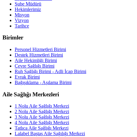
Şube Müdürü
Hekimlerimiz
Misyon
Vizyon
Tarihçe
Birimler
Personel Hizmetleri Birimi
Destek Hizmetleri Birimi
Aile Hekimliği Birimi
Çevre Sağlığı Birimi
Ruh Sağlığı Birimi - Adli İcap Birimi
Evrak Birimi
Bağışıklama - Aşılama Birimi
Aile Sağlığı Merkezleri
1 Nolu Aile Sağlığı Merkezi
2 Nolu Aile Sağlığı Merkezi
3 Nolu Aile Sağlığı Merkezi
4 Nolu Aile Sağlığı Merkezi
Tatlıca Aile Sağlığı Merkezi
Lalabel Baştaş Aile Sağılığı Merkezi