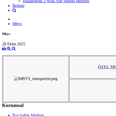
Hasanoğlan 2 Nolu Aile Sağlığı Merkezi
İletişim
Mbys
Mbys
28 Ekim 2025
ÖZEL MU
Kurumsal
İlçe Sağlık Müdürü