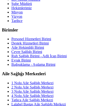
Şube Müdürü
Hekimlerimiz
Misyon
Vizyon
Tarihçe
Birimler
Personel Hizmetleri Birimi
Destek Hizmetleri Birimi
Aile Hekimliği Birimi
Çevre Sağlığı Birimi
Ruh Sağlığı Birimi - Adli İcap Birimi
Evrak Birimi
Bağışıklama - Aşılama Birimi
Aile Sağlığı Merkezleri
1 Nolu Aile Sağlığı Merkezi
2 Nolu Aile Sağlığı Merkezi
3 Nolu Aile Sağlığı Merkezi
4 Nolu Aile Sağlığı Merkezi
Tatlıca Aile Sağlığı Merkezi
Lalabel Baştaş Aile Sağılığı Merkezi