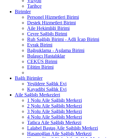
Vizyon
Tarihçe
Birimler
Personel Hizmetleri Birimi
Destek Hizmetleri Birimi
Aile Hekimliği Birimi
Çevre Sağlığı Birimi
Ruh Sağlığı Birimi - Adli İcap Birimi
Evrak Birimi
Bağışıklama - Aşılama Birimi
Bulaşıcı Hastalıklar
ÇEKÜS Birimi
Eğitim Birimi
Bağlı Birimler
Yeşildere Sağlık Evi
Kayadibi Sağlık Evi
Aile Sağlığı Merkezleri
1 Nolu Aile Sağlığı Merkezi
2 Nolu Aile Sağlığı Merkezi
3 Nolu Aile Sağlığı Merkezi
4 Nolu Aile Sağlığı Merkezi
Tatlıca Aile Sağlığı Merkezi
Lalabel Baştaş Aile Sağılığı Merkezi
Hasanoğlan Aile Sağlığı Merkezi