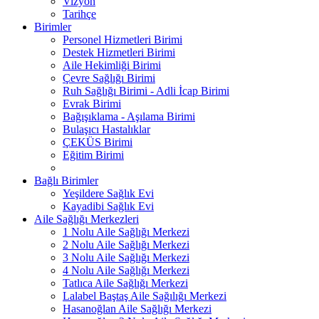
Vizyon
Tarihçe
Birimler
Personel Hizmetleri Birimi
Destek Hizmetleri Birimi
Aile Hekimliği Birimi
Çevre Sağlığı Birimi
Ruh Sağlığı Birimi - Adli İcap Birimi
Evrak Birimi
Bağışıklama - Aşılama Birimi
Bulaşıcı Hastalıklar
ÇEKÜS Birimi
Eğitim Birimi
Bağlı Birimler
Yeşildere Sağlık Evi
Kayadibi Sağlık Evi
Aile Sağlığı Merkezleri
1 Nolu Aile Sağlığı Merkezi
2 Nolu Aile Sağlığı Merkezi
3 Nolu Aile Sağlığı Merkezi
4 Nolu Aile Sağlığı Merkezi
Tatlıca Aile Sağlığı Merkezi
Lalabel Baştaş Aile Sağılığı Merkezi
Hasanoğlan Aile Sağlığı Merkezi