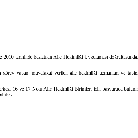
010 tarihinde başlatılan Aile Hekimliği Uygulaması doğrultusunda, y
 görev yapan, muvafakat verilen aile hekimliği uzmanları ve tabiple
zi 16 ve 17 Nolu Aile Hekimliği Birimleri için başvuruda bulunmak 
lirler.