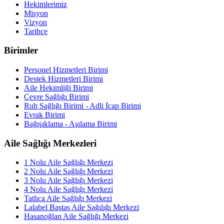
Hekimlerimiz
Misyon
Vizyon
Tarihçe
Birimler
Personel Hizmetleri Birimi
Destek Hizmetleri Birimi
Aile Hekimliği Birimi
Çevre Sağlığı Birimi
Ruh Sağlığı Birimi - Adli İcap Birimi
Evrak Birimi
Bağışıklama - Aşılama Birimi
Aile Sağlığı Merkezleri
1 Nolu Aile Sağlığı Merkezi
2 Nolu Aile Sağlığı Merkezi
3 Nolu Aile Sağlığı Merkezi
4 Nolu Aile Sağlığı Merkezi
Tatlıca Aile Sağlığı Merkezi
Lalabel Baştaş Aile Sağılığı Merkezi
Hasanoğlan Aile Sağlığı Merkezi