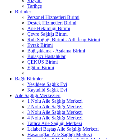
Vizyon
Tarihçe
Birimler
Personel Hizmetleri Birimi
Destek Hizmetleri Birimi
Aile Hekimliği Birimi
Çevre Sağlığı Birimi
Ruh Sağlığı Birimi - Adli İcap Birimi
Evrak Birimi
Bağışıklama - Aşılama Birimi
Bulaşıcı Hastalıklar
ÇEKÜS Birimi
Eğitim Birimi
Bağlı Birimler
Yeşildere Sağlık Evi
Kayadibi Sağlık Evi
Aile Sağlığı Merkezleri
1 Nolu Aile Sağlığı Merkezi
2 Nolu Aile Sağlığı Merkezi
3 Nolu Aile Sağlığı Merkezi
4 Nolu Aile Sağlığı Merkezi
Tatlıca Aile Sağlığı Merkezi
Lalabel Baştaş Aile Sağılığı Merkezi
Hasanoğlan Aile Sağlığı Merkezi