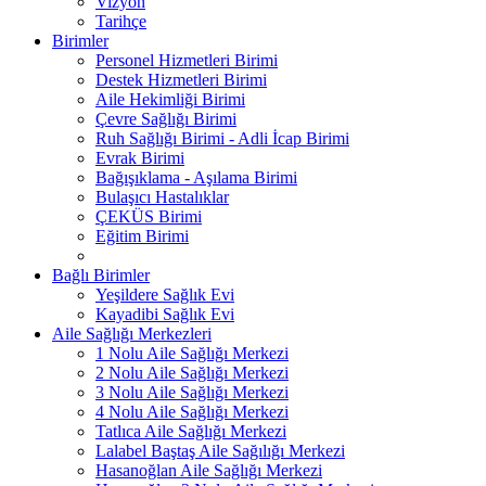
Vizyon
Tarihçe
Birimler
Personel Hizmetleri Birimi
Destek Hizmetleri Birimi
Aile Hekimliği Birimi
Çevre Sağlığı Birimi
Ruh Sağlığı Birimi - Adli İcap Birimi
Evrak Birimi
Bağışıklama - Aşılama Birimi
Bulaşıcı Hastalıklar
ÇEKÜS Birimi
Eğitim Birimi
Bağlı Birimler
Yeşildere Sağlık Evi
Kayadibi Sağlık Evi
Aile Sağlığı Merkezleri
1 Nolu Aile Sağlığı Merkezi
2 Nolu Aile Sağlığı Merkezi
3 Nolu Aile Sağlığı Merkezi
4 Nolu Aile Sağlığı Merkezi
Tatlıca Aile Sağlığı Merkezi
Lalabel Baştaş Aile Sağılığı Merkezi
Hasanoğlan Aile Sağlığı Merkezi