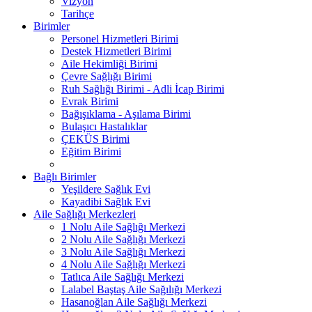
Vizyon
Tarihçe
Birimler
Personel Hizmetleri Birimi
Destek Hizmetleri Birimi
Aile Hekimliği Birimi
Çevre Sağlığı Birimi
Ruh Sağlığı Birimi - Adli İcap Birimi
Evrak Birimi
Bağışıklama - Aşılama Birimi
Bulaşıcı Hastalıklar
ÇEKÜS Birimi
Eğitim Birimi
Bağlı Birimler
Yeşildere Sağlık Evi
Kayadibi Sağlık Evi
Aile Sağlığı Merkezleri
1 Nolu Aile Sağlığı Merkezi
2 Nolu Aile Sağlığı Merkezi
3 Nolu Aile Sağlığı Merkezi
4 Nolu Aile Sağlığı Merkezi
Tatlıca Aile Sağlığı Merkezi
Lalabel Baştaş Aile Sağılığı Merkezi
Hasanoğlan Aile Sağlığı Merkezi