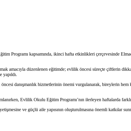
im Programı kapsamında, ikinci hafta etkinlikleri çerçevesinde Elma
amak amacıyla düzenlenen eğitimde; evlilik öncesi süreçte çiftlerin dikkat
e yapıldı.
ik öncesi danışmanlık hizmetlerinin önemi vurgulanarak, bireylerin hem 
mlanırken, Evlilik Okulu Eğitim Programı’nın ilerleyen haftalarda farklı
in yetişmesine ve güçlü aile yapısının oluşturulmasına önemli katkılar su