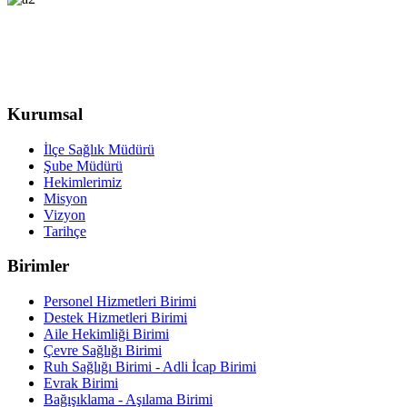
Kurumsal
İlçe Sağlık Müdürü
Şube Müdürü
Hekimlerimiz
Misyon
Vizyon
Tarihçe
Birimler
Personel Hizmetleri Birimi
Destek Hizmetleri Birimi
Aile Hekimliği Birimi
Çevre Sağlığı Birimi
Ruh Sağlığı Birimi - Adli İcap Birimi
Evrak Birimi
Bağışıklama - Aşılama Birimi