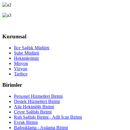
Kurumsal
İlçe Sağlık Müdürü
Şube Müdürü
Hekimlerimiz
Misyon
Vizyon
Tarihçe
Birimler
Personel Hizmetleri Birimi
Destek Hizmetleri Birimi
Aile Hekimliği Birimi
Çevre Sağlığı Birimi
Ruh Sağlığı Birimi - Adli İcap Birimi
Evrak Birimi
Bağışıklama - Aşılama Birimi